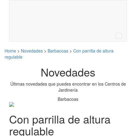
BUSCA TU CENTRO DE
Buscar
JARDINERÍA MÁS CERCANO
LA WEB DE JARDINERÍA DE LA ASOCIACIÓN
ESPAÑOLA DE CENTROS DE JARDINERÍA
MENÚ
Home
>
Novedades
>
Barbacoas
>
Con parrilla de altura
regulable
Novedades
Últimas novedades que puedes encontrar en los Centros de
Jardinería
Barbacoas
Con parrilla de altura
regulable